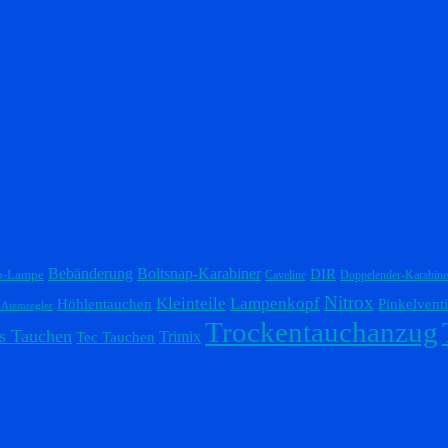
Bebänderung
Boltsnap-Karabiner
DIR
p-Lampe
Caveline
Doppelender-Karabine
Nitrox
Lampenkopf
Kleinteile
Höhlentauchen
Pinkelventi
-Atemregler
Trockentauchanzug
s Tauchen
Trimix
Tec Tauchen