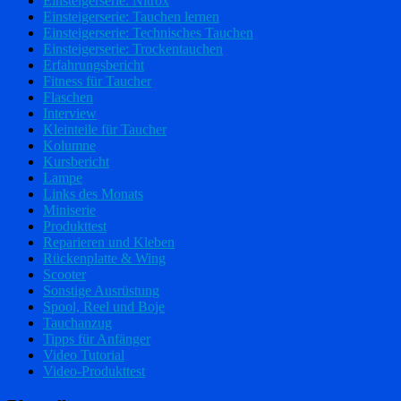
Einsteigerserie: Nitrox
Einsteigerserie: Tauchen lernen
Einsteigerserie: Technisches Tauchen
Einsteigerserie: Trockentauchen
Erfahrungsbericht
Fitness für Taucher
Flaschen
Interview
Kleinteile für Taucher
Kolumne
Kursbericht
Lampe
Links des Monats
Miniserie
Produkttest
Reparieren und Kleben
Rückenplatte & Wing
Scooter
Sonstige Ausrüstung
Spool, Reel und Boje
Tauchanzug
Tipps für Anfänger
Video Tutorial
Video-Produkttest