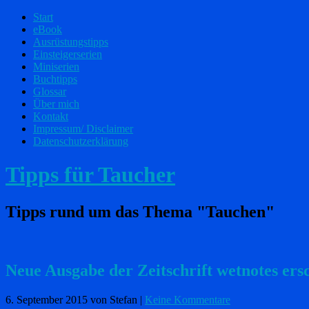
Start
eBook
Ausrüstungstipps
Einsteigerserien
Miniserien
Buchtipps
Glossar
Über mich
Kontakt
Impressum/ Disclaimer
Datenschutzerklärung
Tipps für Taucher
Tipps rund um das Thema "Tauchen"
Neue Ausgabe der Zeitschrift wetnotes ers
6. September 2015
von Stefan
|
Keine Kommentare