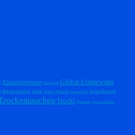
Einsteigerserie
Global Underwater
r
Erste Stufe
Stageflasche
Rückenplatte
Stage
l
Stage-Flasche
Stage-Label
Trockentauchen
Trocki
Werkzeug
Werkzeugkoffer