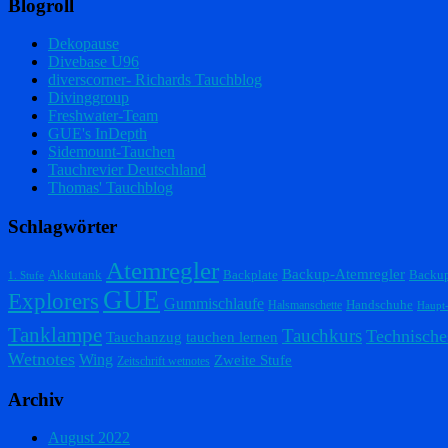
Blogroll
Dekopause
Divebase U96
diverscorner- Richards Tauchblog
Divinggroup
Freshwater-Team
GUE's InDepth
Sidemount-Tauchen
Tauchrevier Deutschland
Thomas' Tauchblog
Schlagwörter
Atemregler
Backup-Atemregler
Akkutank
Backplate
Backu
1. Stufe
GUE
Explorers
Gummischlaufe
Handschuhe
Halsmanschette
Haupt
Tanklampe
Tauchkurs
Technische
Tauchanzug
tauchen lernen
Wetnotes
Wing
Zweite Stufe
Zeitschrift wetnotes
Archiv
August 2022