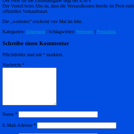
Der Preis für die Einzelausgabe liegt bei 8,50 €
Der Vorteil beim Abo ist, dass die Versandkosten bereits im Preis en
offiziellen Verkaufsstart.
Die „wetnotes“ erscheint vier Mal im Jahr.
Kategorien:
Allgemein
| Schlagwörter:
Wetnotes
|
Permalink
Schreibe einen Kommentar
Pflichtfelder sind mit
*
markiert.
Nachricht
*
Name
*
E-Mail-Adresse
*