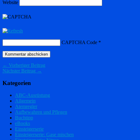
Website
CAPTCHA Code
*
← Vorheriger Beitrag
Nächster Beitrag →
Kategorien
ABC-Ausrüstung
Allgemein
Atemregler
Aufbewahren und Pflegen
Buchtipp
eBooks
Einsteigerserie
Einsteigerserie: Gase mischen