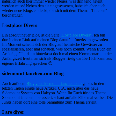
natürlich auch hier immer wieder Neues, was dringend geteilt
werden muss! Neben den alt eingesessenen, habe ich aber auch
wieder neue Blogs entdeckt, die sich mit dem Thema „Tauchen“
beschäftigen.
Lostplace Divers
Ein absolut neuer Blog ist die Seite
„Lostplace Divers“
. Ich bin
durch einen Link auf meinen Blog darauf aufmerksam geworden.
Im Moment scheint sich der Blog auf heimische Gewässer zu
spezialisieren, aber mal schauen, was noch kommt. Wenn Euch ein
Artikel gefällt, dann hinterlasst doch mal einen Kommentar – in der
Anfangszeit freut man sich als Blogger riesig darüber! Ich kann aus
eigener Erfahrung sprechen 😉
sidemount-tauchen.com Blog
Auch auf dem
Blog von sidemount-tauchen.com
gab es in den
letzten Tagen einige neue Artikel. U.A. auch über das neue
Sidemount System von Halcyon. Wenn Ihr Euch für das Thema
Sidemount tauchen interessiert, schaut auf alle Fälle mal vorbei. Die
Jungs haben dort eine tolle Sammlung zum Thema erstellt!
I are diver