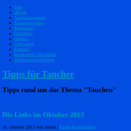
Start
eBook
Ausrüstungstipps
Einsteigerserien
Miniserien
Buchtipps
Glossar
Über mich
Kontakt
Impressum/ Disclaimer
Datenschutzerklärung
Tipps für Taucher
Tipps rund um das Thema "Tauchen"
Die Links im Oktober 2013
31. Oktober 2013
von Stefan
|
Keine Kommentare