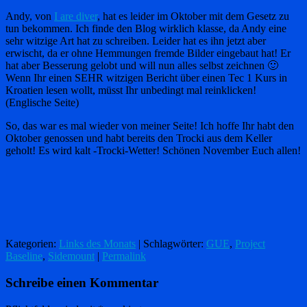
Andy, von
I are diver
, hat es leider im Oktober mit dem Gesetz zu
tun bekommen. Ich finde den Blog wirklich klasse, da Andy eine
sehr witzige Art hat zu schreiben. Leider hat es ihn jetzt aber
erwischt, da er ohne Hemmungen fremde Bilder eingebaut hat! Er
hat aber Besserung gelobt und will nun alles selbst zeichnen 🙂
Wenn Ihr einen SEHR witzigen Bericht über einen Tec 1 Kurs in
Kroatien lesen wollt, müsst Ihr unbedingt mal reinklicken!
(Englische Seite)
So, das war es mal wieder von meiner Seite! Ich hoffe Ihr habt den
Oktober genossen und habt bereits den Trocki aus dem Keller
geholt! Es wird kalt -Trocki-Wetter! Schönen November Euch allen!
Kategorien:
Links des Monats
| Schlagwörter:
GUE
,
Project
Baseline
,
Sidemount
|
Permalink
Schreibe einen Kommentar