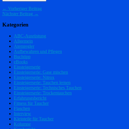
← Vorheriger Beitrag
Nächster Beitrag →
Kategorien
ABC-Ausrüstung
Allgemein
Atemregler
Aufbewahren und Pflegen
Buchtipp
eBooks
Einsteigerserie
Einsteigerserie: Gase mischen
Einsteigerserie: Nitrox
Einsteigerserie: Tauchen lernen
Einsteigerserie: Technisches Tauchen
Einsteigerserie: Trockentauchen
Erfahrungsbericht
Fitness für Taucher
Flaschen
Interview
Kleinteile für Taucher
Kolumne