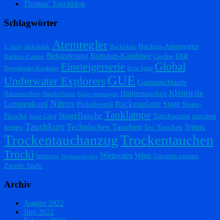
Thomas' Tauchblog
Schlagwörter
Atemregler
Backup-Atemregler
Akkutank
Backplate
1. Stufe
Bebänderung
Boltsnap-Karabiner
DIR
Backup-Lampe
Caveline
Einsteigerserie
Global
Doppelender-Karabiner
Erste Stufe
GUE
Underwater Explorers
Gummischlaufe
Kleinteile
Höhlentauchen
Handschuhe
Halsmanschette
Haupt-Atemregler
Nitrox
Lampenkopf
Rückenplatte
Stage
Pinkelventil
Stage-
Tanklampe
Stageflasche
Flasche
Tauchanzug
tauchen
Stage-Label
Tauchkurs
Technisches Tauchen
Trimix
lernen
Tec Tauchen
Trockentauchanzug
Trockentauchen
Trocki
Wetnotes
Wing
Werkzeug
Zeitschrift wetnotes
Werkzeugkoffer
Zweite Stufe
Archiv
August 2022
Juni 2022