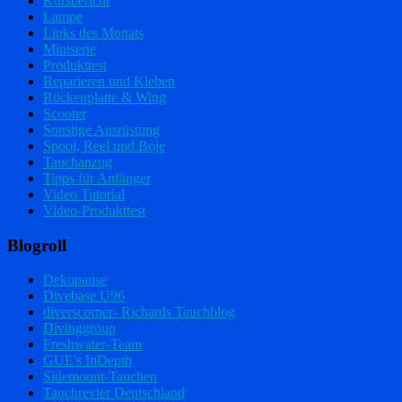
Kursbericht
Lampe
Links des Monats
Miniserie
Produkttest
Reparieren und Kleben
Rückenplatte & Wing
Scooter
Sonstige Ausrüstung
Spool, Reel und Boje
Tauchanzug
Tipps für Anfänger
Video Tutorial
Video-Produkttest
Blogroll
Dekopause
Divebase U96
diverscorner- Richards Tauchblog
Divinggroup
Freshwater-Team
GUE's InDepth
Sidemount-Tauchen
Tauchrevier Deutschland