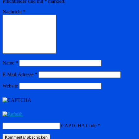
Pflichtfelder sind mit
*
markiert.
Nachricht
*
Name
*
E-Mail-Adresse
*
Website
CAPTCHA Code
*