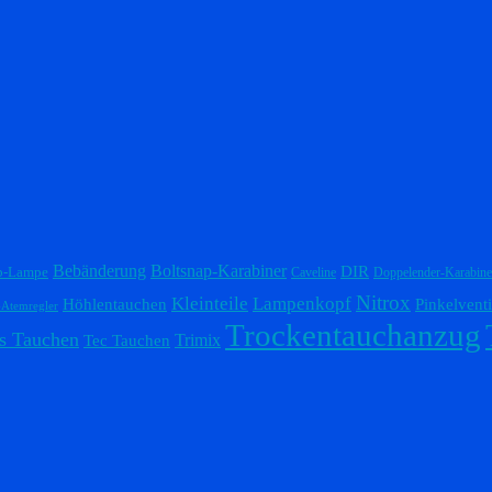
Bebänderung
Boltsnap-Karabiner
DIR
p-Lampe
Caveline
Doppelender-Karabine
Nitrox
Lampenkopf
Kleinteile
Höhlentauchen
Pinkelventi
-Atemregler
Trockentauchanzug
s Tauchen
Trimix
Tec Tauchen