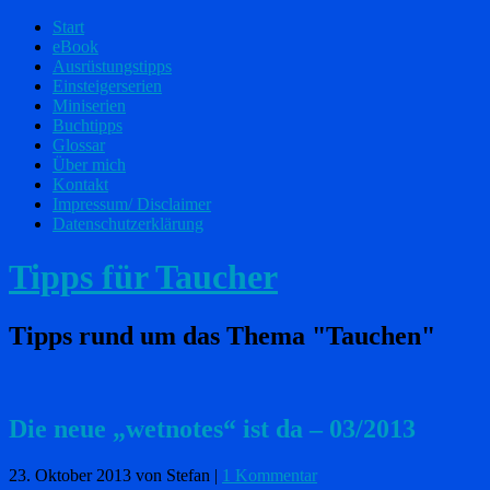
Start
eBook
Ausrüstungstipps
Einsteigerserien
Miniserien
Buchtipps
Glossar
Über mich
Kontakt
Impressum/ Disclaimer
Datenschutzerklärung
Tipps für Taucher
Tipps rund um das Thema "Tauchen"
Die neue „wetnotes“ ist da – 03/2013
23. Oktober 2013
von Stefan
|
1 Kommentar