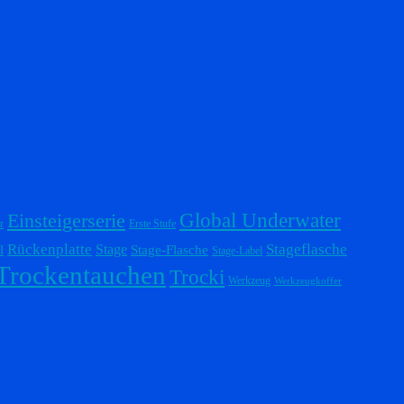
Einsteigerserie
Global Underwater
r
Erste Stufe
Stageflasche
Rückenplatte
Stage
l
Stage-Flasche
Stage-Label
Trockentauchen
Trocki
Werkzeug
Werkzeugkoffer