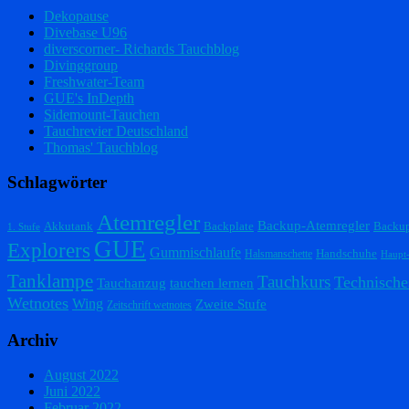
Dekopause
Divebase U96
diverscorner- Richards Tauchblog
Divinggroup
Freshwater-Team
GUE's InDepth
Sidemount-Tauchen
Tauchrevier Deutschland
Thomas' Tauchblog
Schlagwörter
Atemregler
Backup-Atemregler
Akkutank
Backplate
Backu
1. Stufe
GUE
Explorers
Gummischlaufe
Handschuhe
Halsmanschette
Haupt
Tanklampe
Tauchkurs
Technische
Tauchanzug
tauchen lernen
Wetnotes
Wing
Zweite Stufe
Zeitschrift wetnotes
Archiv
August 2022
Juni 2022
Februar 2022