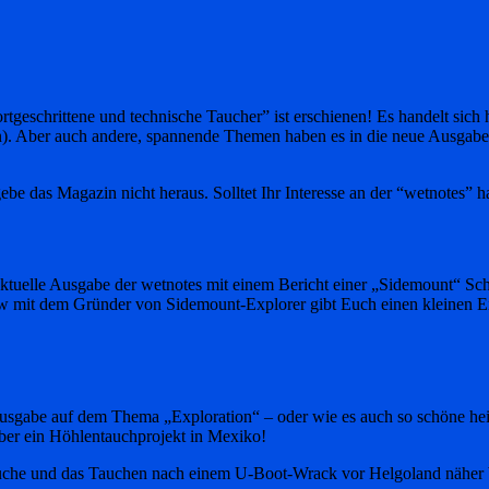
rtgeschrittene und technische Taucher” ist erschienen! Es handelt sic
). Aber auch andere, spannende Themen haben es in die neue Ausgabe 
be das Magazin nicht heraus. Solltet Ihr Interesse an der “wetnotes” h
 aktuelle Ausgabe der wetnotes mit einem Bericht einer „Sidemount
 mit dem Gründer von Sidemount-Explorer gibt Euch einen kleinen Einb
Ausgabe auf dem Thema „Exploration“ – oder wie es auch so schöne hei
ber ein Höhlentauchprojekt in Mexiko!
uche und das Tauchen nach einem U-Boot-Wrack vor Helgoland näher b