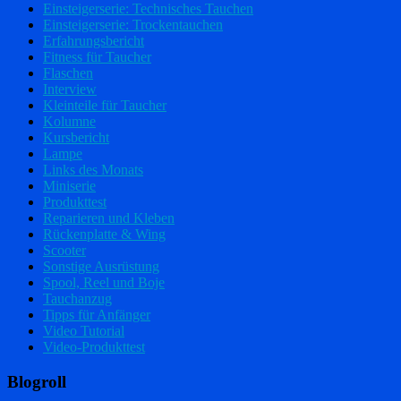
Einsteigerserie: Technisches Tauchen
Einsteigerserie: Trockentauchen
Erfahrungsbericht
Fitness für Taucher
Flaschen
Interview
Kleinteile für Taucher
Kolumne
Kursbericht
Lampe
Links des Monats
Miniserie
Produkttest
Reparieren und Kleben
Rückenplatte & Wing
Scooter
Sonstige Ausrüstung
Spool, Reel und Boje
Tauchanzug
Tipps für Anfänger
Video Tutorial
Video-Produkttest
Blogroll