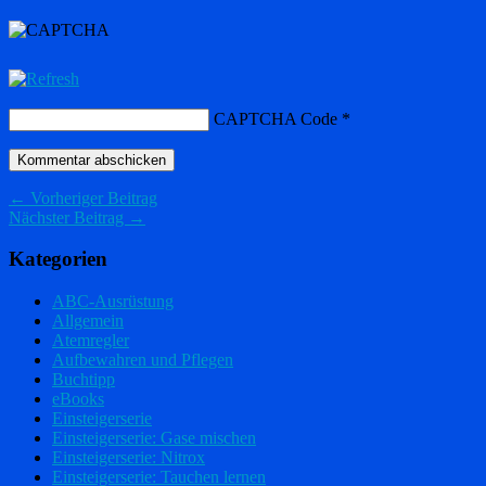
CAPTCHA Code
*
← Vorheriger Beitrag
Nächster Beitrag →
Kategorien
ABC-Ausrüstung
Allgemein
Atemregler
Aufbewahren und Pflegen
Buchtipp
eBooks
Einsteigerserie
Einsteigerserie: Gase mischen
Einsteigerserie: Nitrox
Einsteigerserie: Tauchen lernen