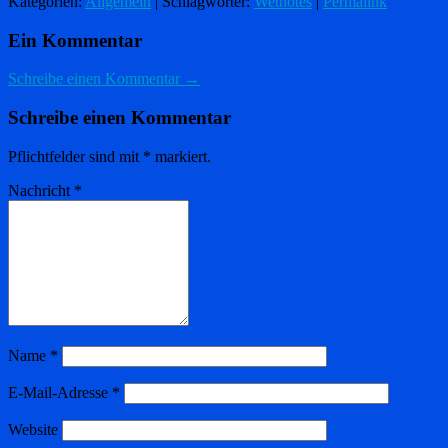
Kategorien:
Allgemein
| Schlagwörter:
Wetnotes
|
Permalink
Ein Kommentar
Schreibe einen Kommentar →
Schreibe einen Kommentar
Pflichtfelder sind mit
*
markiert.
Nachricht
*
Name
*
E-Mail-Adresse
*
Website