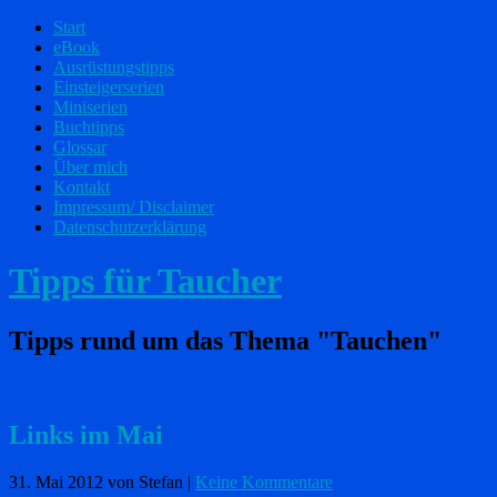
Start
eBook
Ausrüstungstipps
Einsteigerserien
Miniserien
Buchtipps
Glossar
Über mich
Kontakt
Impressum/ Disclaimer
Datenschutzerklärung
Tipps für Taucher
Tipps rund um das Thema "Tauchen"
Links im Mai
31. Mai 2012
von Stefan
|
Keine Kommentare