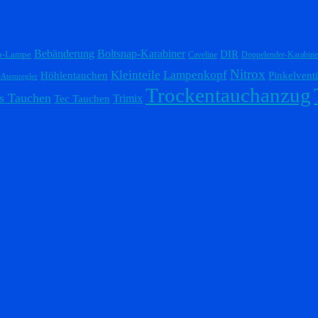
Bebänderung
Boltsnap-Karabiner
DIR
p-Lampe
Caveline
Doppelender-Karabine
Nitrox
Lampenkopf
Kleinteile
Höhlentauchen
Pinkelventi
-Atemregler
Trockentauchanzug
s Tauchen
Trimix
Tec Tauchen