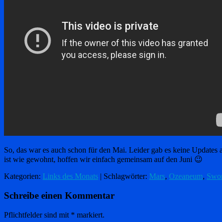
So, das war es auch schon für den Mai. Leider gab es keine Updates 
ist wie gewohnt, hoffen wir einfach gemeinsam auf den Juni 😉
Kategorien:
Links des Monats
| Schlagwörter:
Mars
,
Ozeaneum
,
Swo
Schreibe einen Kommentar
Pflichtfelder sind mit
*
markiert.