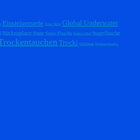
Einsteigerserie
Global Underwater
r
Erste Stufe
Stageflasche
Rückenplatte
Stage
l
Stage-Flasche
Stage-Label
Trockentauchen
Trocki
Werkzeug
Werkzeugkoffer