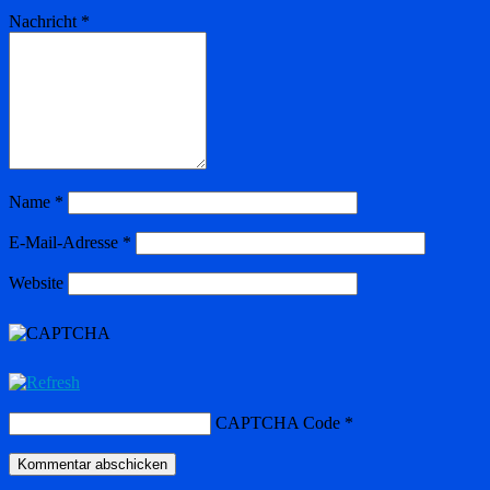
Nachricht
*
Name
*
E-Mail-Adresse
*
Website
CAPTCHA Code
*