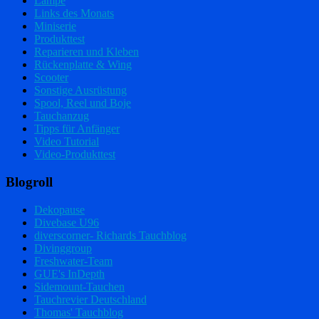
Lampe
Links des Monats
Miniserie
Produkttest
Reparieren und Kleben
Rückenplatte & Wing
Scooter
Sonstige Ausrüstung
Spool, Reel und Boje
Tauchanzug
Tipps für Anfänger
Video Tutorial
Video-Produkttest
Blogroll
Dekopause
Divebase U96
diverscorner- Richards Tauchblog
Divinggroup
Freshwater-Team
GUE's InDepth
Sidemount-Tauchen
Tauchrevier Deutschland
Thomas' Tauchblog