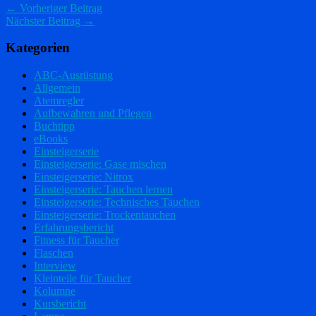
← Vorheriger Beitrag
Nächster Beitrag →
Kategorien
ABC-Ausrüstung
Allgemein
Atemregler
Aufbewahren und Pflegen
Buchtipp
eBooks
Einsteigerserie
Einsteigerserie: Gase mischen
Einsteigerserie: Nitrox
Einsteigerserie: Tauchen lernen
Einsteigerserie: Technisches Tauchen
Einsteigerserie: Trockentauchen
Erfahrungsbericht
Fitness für Taucher
Flaschen
Interview
Kleinteile für Taucher
Kolumne
Kursbericht