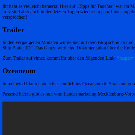
Ihr habt es vielleicht bemerkt: Hier auf „Tipps für Taucher“ war im 
trotz sind aber auch in den letzten Tagen wieder ein paar Links ange
versprochen!
Trailer
In den vergangenen Monaten wurde hier auf dem Blog schon ab und an 
Ship Battle 3D“. Das Ganze wird eine Dokumentation über die Entdecku
Zum Trailer auf vimeo kommt Ihr über den folgenden Link:
“ target=
Ozeaneum
In meinem Urlaub habe ich es endlich ins Ozeaneum in Stralsund geschaf
Passend hierzu gibt es nun vom Landesmarketing Mecklenburg-Vorpo