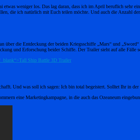
Mai etwas weniger los. Das lag daran, dass ich im April beruflich sehr
fallen, die ich natürlich mit Euch teilen möchte. Und auch die Anzahl
über die Entdeckung der beiden Kriegsschiffe „Mars“ und „Sword“ beric
ng und Erforschung beider Schiffe. Der Trailer sieht auf alle Fälle s
“_blank“>Tall Ship Battle 3D Trailer
ft. Und was soll ich sagen: Ich bin total begeistert. Solltet Ihr in de
mmern eine Marketingkampagne, in die auch das Ozeaneum eingebunden