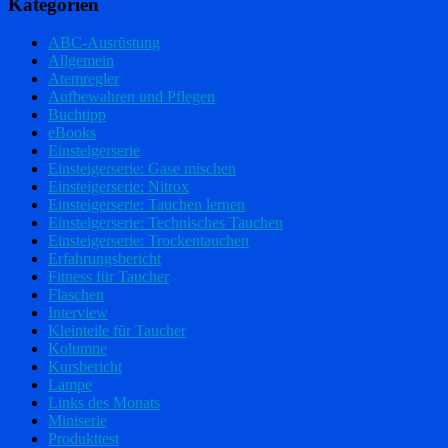
Kategorien
ABC-Ausrüstung
Allgemein
Atemregler
Aufbewahren und Pflegen
Buchtipp
eBooks
Einsteigerserie
Einsteigerserie: Gase mischen
Einsteigerserie: Nitrox
Einsteigerserie: Tauchen lernen
Einsteigerserie: Technisches Tauchen
Einsteigerserie: Trockentauchen
Erfahrungsbericht
Fitness für Taucher
Flaschen
Interview
Kleinteile für Taucher
Kolumne
Kursbericht
Lampe
Links des Monats
Miniserie
Produkttest