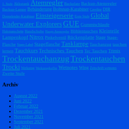
Atemregler
Backup-Atemregler
Akkutank
Backplate
1. Stufe
Bebänderung
Boltsnap-Karabiner
DIR
Backup-Lampe
Caveline
Einsteigerserie
Global
Doppelender-Karabiner
Erste Stufe
GUE
Underwater Explorers
Gummischlaufe
Kleinteile
Höhlentauchen
Handschuhe
Halsmanschette
Haupt-Atemregler
Nitrox
Lampenkopf
Rückenplatte
Stage
Pinkelventil
Stage-
Tanklampe
Stageflasche
Flasche
Tauchanzug
tauchen
Stage-Label
Tauchkurs
Technisches Tauchen
Trimix
lernen
Tec Tauchen
Trockentauchanzug
Trockentauchen
Trocki
Wetnotes
Wing
Werkzeug
Zeitschrift wetnotes
Werkzeugkoffer
Zweite Stufe
Archiv
August 2022
Juni 2022
Februar 2022
Dezember 2021
November 2021
September 2021
Juli 2021