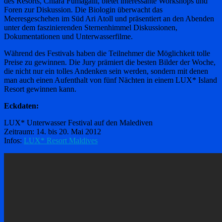
des Resorts, Chiara Fumagalli, bietet interessante Workshops und
Foren zur Diskussion. Die Biologin überwacht das
Meeresgeschehen im Süd Ari Atoll und präsentiert an den Abenden
unter dem faszinierenden Sternenhimmel Diskussionen,
Dokumentationen und Unterwasserfilme.
Während des Festivals haben die Teilnehmer die Möglichkeit tolle
Preise zu gewinnen. Die Jury prämiert die besten Bilder der Woche,
die nicht nur ein tolles Andenken sein werden, sondern mit denen
man auch einen Aufenthalt von fünf Nächten in einem LUX* Island
Resort gewinnen kann.
Eckdaten:
LUX* Unterwasser Festival auf den Malediven
Zeitraum: 14. bis 20. Mai 2012
Infos:
LUX* Resort Maldives