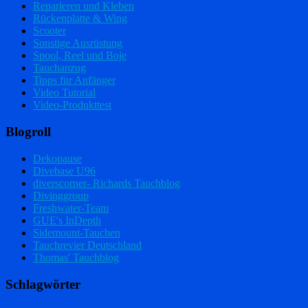
Reparieren und Kleben
Rückenplatte & Wing
Scooter
Sonstige Ausrüstung
Spool, Reel und Boje
Tauchanzug
Tipps für Anfänger
Video Tutorial
Video-Produkttest
Blogroll
Dekopause
Divebase U96
diverscorner- Richards Tauchblog
Divinggroup
Freshwater-Team
GUE's InDepth
Sidemount-Tauchen
Tauchrevier Deutschland
Thomas' Tauchblog
Schlagwörter