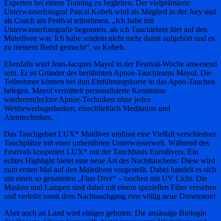
Experten bei einem Training zu begleiten. Der vielprämierte
Unterwasserfotograf Pascal Kobeh wird als Mitglied in der Jury und
als Coach am Festival teilnehmen. „Ich habe mit
Unterwasserfotografie begonnen, als ich Tauchlehrer hier auf den
Malediven war. Ich habe seitdem nicht mehr damit aufgehört und es
zu meinem Beruf gemacht“, so Kobeh.
Ebenfalls wird Jean-Jacques Mayol in der Festival-Woche anwesend
sein. Er ist Gründer des berühmten Apnoe-Tauchteams Mayol. Die
Teilnehmer können bei ihm Einführungskurse in das Apno-Tauchen
belegen. Mayol vermittelt personalisierte Kenntnisse
wiederentdeckter Apnoe-Techniken ohne jeden
Wettbewerbsgedanken, einschließlich Meditation und
Atemtechniken.
Das Tauchgebiet LUX* Maldives umfasst eine Vielfalt verschiedner
Tauchplätze mit einer unberührten Unterwasserwelt. Während des
Festivals kooperiert LUX* mit der Tauchbasis Eurodivers. Ein
echtes Highlight bietet eine neue Art des Nachttauchens: Diese wird
zum ersten Mal auf den Malediven vorgestellt. Dabei handelt es sich
um einen so genannten „Fluo Dive“ – tauchen mit UV Licht. Die
Masken und Lampen sind dabei mit einem speziellen Filter versehen
und verleiht somit dem Nachtauchgang eine völlig neue Dimension!
Aber auch an Land wird einiges geboten: Die ansässige Biologin