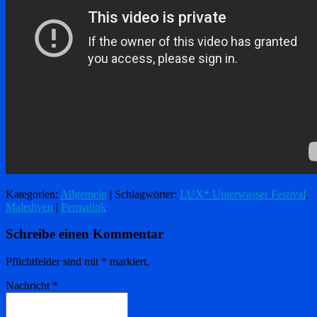
Kategorien:
Allgemein
| Schlagwörter:
LUX* Unterwasser Festival
,
Malediven
|
Permalink
Schreibe einen Kommentar
Pflichtfelder sind mit
*
markiert.
Nachricht
*