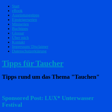
Start
eBook
Ausrüstungstipps
Einsteigerserien
Miniserien
Buchtipps
Glossar
Über mich
Kontakt
Impressum/ Disclaimer
Datenschutzerklärung
Tipps für Taucher
Tipps rund um das Thema "Tauchen"
Sponsored Post: LUX* Unterwasser
Festival