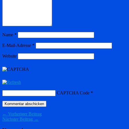
Name
*
E-Mail-Adresse
*
Website
CAPTCHA Code
*
← Vorheriger Beitrag
Nächster Beitrag →