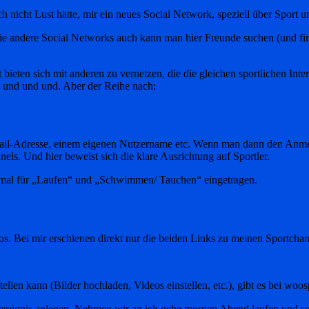
nicht Lust hätte, mir ein neues Social Network, speziell über Sport u
 andere Social Networks auch kann man hier Freunde suchen (und finde
eten sich mit anderen zu vernetzen, die die gleichen sportlichen Int
en und und und. Aber der Reihe nach:
Mail-Adresse, einem eigenen Nutzername etc. Wenn man dann den Anmeld
nels. Und hier beweist sich die klare Ausrichtung auf Sportler.
 mal für „Laufen“ und „Schwimmen/ Tauchen“ eingetragen.
el los. Bei mir erschienen direkt nur die beiden Links zu meinen Spor
len kann (Bilder hochladen, Videos einstellen, etc.), gibt es bei woo
reignis anlegen. Nehmen wir an ich gehe morgen Abend laufen und su