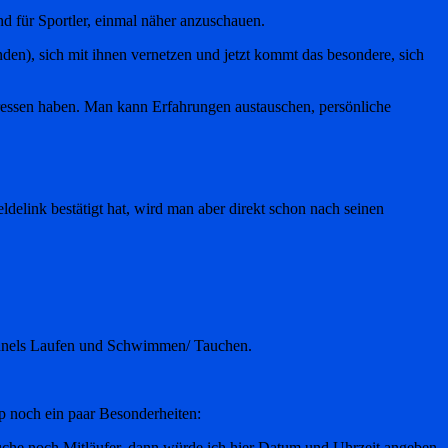
nd für Sportler, einmal näher anzuschauen.
n), sich mit ihnen vernetzen und jetzt kommt das besondere, sich
eressen haben. Man kann Erfahrungen austauschen, persönliche
elink bestätigt hat, wird man aber direkt schon nach seinen
tchannels Laufen und Schwimmen/ Tauchen.
sp noch ein paar Besonderheiten:
che noch Mitläufer, dann würde ich hier Datum und Uhrzeit angeben