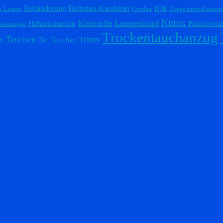
Bebänderung
Boltsnap-Karabiner
DIR
p-Lampe
Caveline
Doppelender-Karabine
Nitrox
Lampenkopf
Kleinteile
Höhlentauchen
Pinkelventi
-Atemregler
Trockentauchanzug
s Tauchen
Trimix
Tec Tauchen