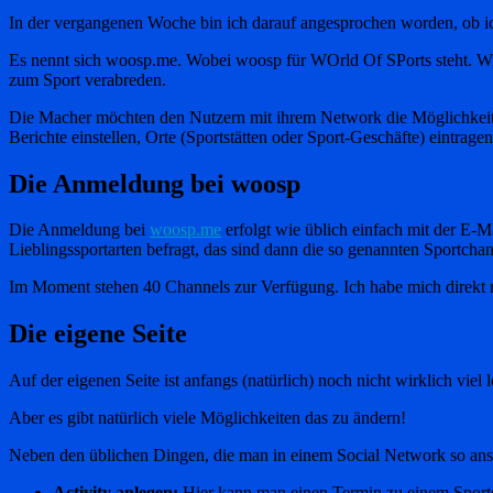
In der vergangenen Woche bin ich darauf angesprochen worden, ob ich 
Es nennt sich woosp.me. Wobei woosp für WOrld Of SPorts steht. Wie
zum Sport verabreden.
Die Macher möchten den Nutzern mit ihrem Network die Möglichkeit bi
Berichte einstellen, Orte (Sportstätten oder Sport-Geschäfte) eintrag
Die Anmeldung bei woosp
Die Anmeldung bei
woosp.me
erfolgt wie üblich einfach mit der E-
Lieblingssportarten befragt, das sind dann die so genannten Sportchan
Im Moment stehen 40 Channels zur Verfügung. Ich habe mich direkt
Die eigene Seite
Auf der eigenen Seite ist anfangs (natürlich) noch nicht wirklich vi
Aber es gibt natürlich viele Möglichkeiten das zu ändern!
Neben den üblichen Dingen, die man in einem Social Network so anstel
Activity anlegen:
Hier kann man einen Termin zu einem Sporte