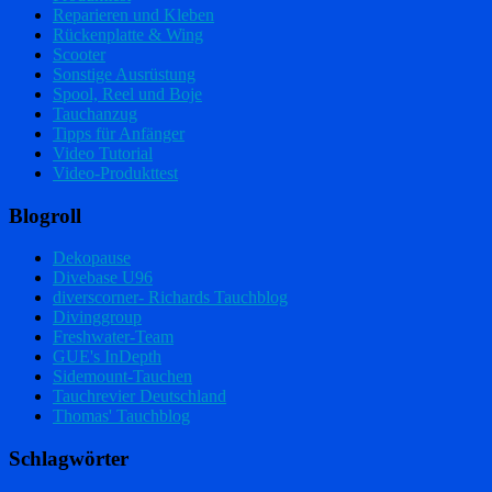
Reparieren und Kleben
Rückenplatte & Wing
Scooter
Sonstige Ausrüstung
Spool, Reel und Boje
Tauchanzug
Tipps für Anfänger
Video Tutorial
Video-Produkttest
Blogroll
Dekopause
Divebase U96
diverscorner- Richards Tauchblog
Divinggroup
Freshwater-Team
GUE's InDepth
Sidemount-Tauchen
Tauchrevier Deutschland
Thomas' Tauchblog
Schlagwörter