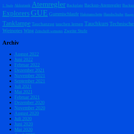
Atemregler
Backup-Atemregler
Akkutank
Backplate
Backu
1. Stufe
GUE
Explorers
Gummischlaufe
Handschuhe
Halsmanschette
Haupt
Tanklampe
Tauchkurs
Technische
Tauchanzug
tauchen lernen
Wetnotes
Wing
Zweite Stufe
Zeitschrift wetnotes
Archiv
August 2022
Juni 2022
Februar 2022
Dezember 2021
November 2021
September 2021
Juli 2021
Mai 2021
Februar 2021
Dezember 2020
November 2020
August 2020
Juli 2020
Juni 2020
Mai 2020