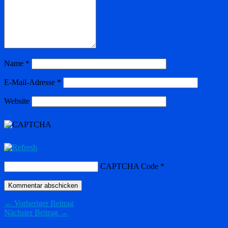
Name
*
E-Mail-Adresse
*
Website
CAPTCHA Code
*
← Vorheriger Beitrag
Nächster Beitrag →