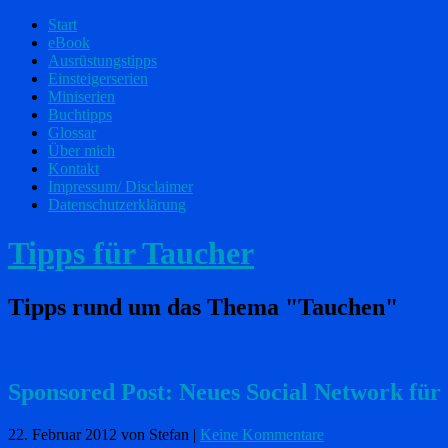
Start
eBook
Ausrüstungstipps
Einsteigerserien
Miniserien
Buchtipps
Glossar
Über mich
Kontakt
Impressum/ Disclaimer
Datenschutzerklärung
Tipps für Taucher
Tipps rund um das Thema "Tauchen"
Sponsored Post: Neues Social Network für
22. Februar 2012
von Stefan
|
Keine Kommentare