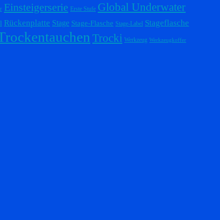
Einsteigerserie
Global Underwater
r
Erste Stufe
Stageflasche
Rückenplatte
Stage
l
Stage-Flasche
Stage-Label
Trockentauchen
Trocki
Werkzeug
Werkzeugkoffer