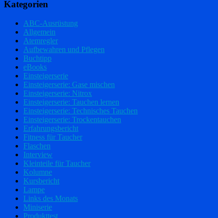
Kategorien
ABC-Ausrüstung
Allgemein
Atemregler
Aufbewahren und Pflegen
Buchtipp
eBooks
Einsteigerserie
Einsteigerserie: Gase mischen
Einsteigerserie: Nitrox
Einsteigerserie: Tauchen lernen
Einsteigerserie: Technisches Tauchen
Einsteigerserie: Trockentauchen
Erfahrungsbericht
Fitness für Taucher
Flaschen
Interview
Kleinteile für Taucher
Kolumne
Kursbericht
Lampe
Links des Monats
Miniserie
Produkttest