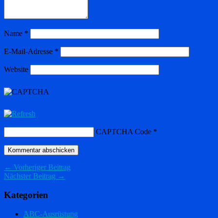
Name
*
E-Mail-Adresse
*
Website
CAPTCHA Code
*
← Vorheriger Beitrag
Nächster Beitrag →
Kategorien
ABC-Ausrüstung