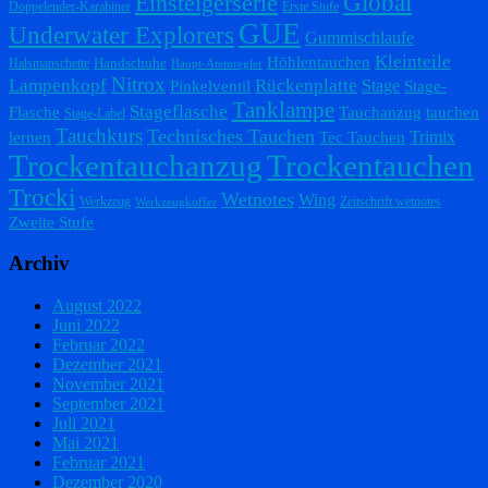
Einsteigerserie
Global
Doppelender-Karabiner
Erste Stufe
GUE
Underwater Explorers
Gummischlaufe
Kleinteile
Höhlentauchen
Handschuhe
Halsmanschette
Haupt-Atemregler
Nitrox
Lampenkopf
Rückenplatte
Stage
Pinkelventil
Stage-
Tanklampe
Stageflasche
Flasche
Tauchanzug
tauchen
Stage-Label
Tauchkurs
Technisches Tauchen
Trimix
lernen
Tec Tauchen
Trockentauchanzug
Trockentauchen
Trocki
Wetnotes
Wing
Werkzeug
Zeitschrift wetnotes
Werkzeugkoffer
Zweite Stufe
Archiv
August 2022
Juni 2022
Februar 2022
Dezember 2021
November 2021
September 2021
Juli 2021
Mai 2021
Februar 2021
Dezember 2020