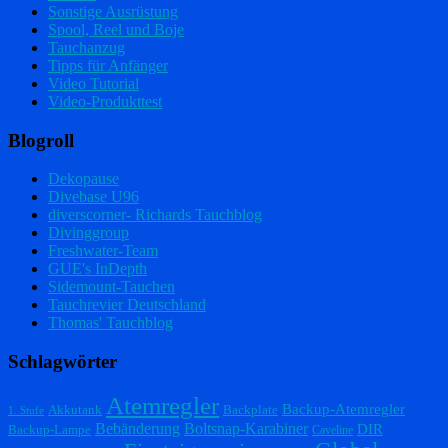
Sonstige Ausrüstung
Spool, Reel und Boje
Tauchanzug
Tipps für Anfänger
Video Tutorial
Video-Produkttest
Blogroll
Dekopause
Divebase U96
diverscorner- Richards Tauchblog
Divinggroup
Freshwater-Team
GUE's InDepth
Sidemount-Tauchen
Tauchrevier Deutschland
Thomas' Tauchblog
Schlagwörter
Atemregler
Backup-Atemregler
Akkutank
Backplate
1. Stufe
Bebänderung
Boltsnap-Karabiner
DIR
Backup-Lampe
Caveline