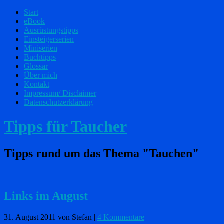
Start
eBook
Ausrüstungstipps
Einsteigerserien
Miniserien
Buchtipps
Glossar
Über mich
Kontakt
Impressum/ Disclaimer
Datenschutzerklärung
Tipps für Taucher
Tipps rund um das Thema "Tauchen"
Links im August
31. August 2011
von Stefan
|
4 Kommentare