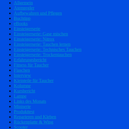
Allgemein
Atemregler
Aufbewahren und Pflegen
Buchtipp
eBooks
Einsteigerserie
Einsteigerserie: Gase mischen
Einsteigerserie: Nitrox
Einsteigerserie: Tauchen lernen
Einsteigerserie: Technisches Tauchen
Einsteigerserie: Trockentauchen
Erfahrungsbericht
Fitness für Taucher
Flaschen
Interview
Kleinteile für Taucher
Kolumne
Kursbericht
Lampe
Links des Monats
Miniserie
Produkttest
Reparieren und Kleben
Rückenplatte & Wing
Scooter