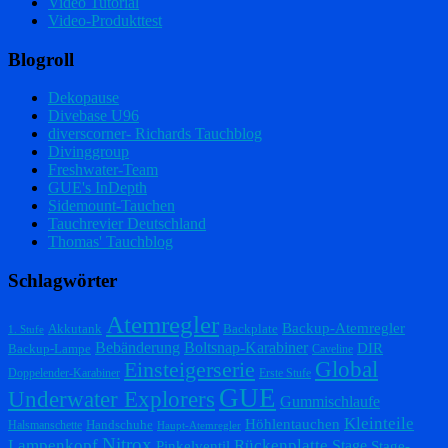
Video Tutorial
Video-Produkttest
Blogroll
Dekopause
Divebase U96
diverscorner- Richards Tauchblog
Divinggroup
Freshwater-Team
GUE's InDepth
Sidemount-Tauchen
Tauchrevier Deutschland
Thomas' Tauchblog
Schlagwörter
Atemregler
Backup-Atemregler
Akkutank
Backplate
1. Stufe
Bebänderung
Boltsnap-Karabiner
DIR
Backup-Lampe
Caveline
Einsteigerserie
Global
Doppelender-Karabiner
Erste Stufe
GUE
Underwater Explorers
Gummischlaufe
Kleinteile
Höhlentauchen
Handschuhe
Halsmanschette
Haupt-Atemregler
Nitrox
Lampenkopf
Rückenplatte
Stage
Pinkelventil
Stage-