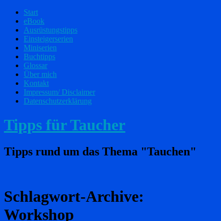
Start
eBook
Ausrüstungstipps
Einsteigerserien
Miniserien
Buchtipps
Glossar
Über mich
Kontakt
Impressum/ Disclaimer
Datenschutzerklärung
Tipps für Taucher
Tipps rund um das Thema "Tauchen"
Schlagwort-Archive:
Workshop