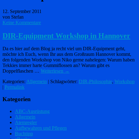
12. September 2011
von Stefan
Keine Kommentare
DIR-Equipment Workshop in Hannover
Da es hier auf dem Blog ja recht viel um DIR-Equipment geht,
möchte ich Euch, wenn Ihr aus dem Großraum Hannover kommt,
den folgenden Workshop von Niko gerne nahelegen: Warum haben
Tekkies immer harte Gummiflossen an? Warum gibt es
Doppelflaschen …
Weiterlesen
→
Kategorien:
Allgemein
| Schlagwörter:
DIR-Philosophie
,
Workshop
|
Permalink
Kategorien
ABC-Ausrüstung
Allgemein
Atemregler
Aufbewahren und Pflegen
Buchtipp