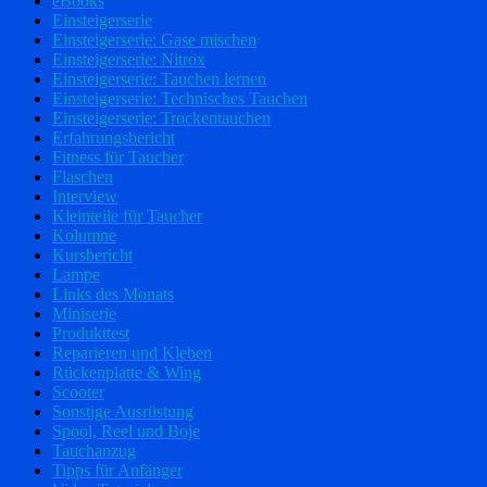
eBooks
Einsteigerserie
Einsteigerserie: Gase mischen
Einsteigerserie: Nitrox
Einsteigerserie: Tauchen lernen
Einsteigerserie: Technisches Tauchen
Einsteigerserie: Trockentauchen
Erfahrungsbericht
Fitness für Taucher
Flaschen
Interview
Kleinteile für Taucher
Kolumne
Kursbericht
Lampe
Links des Monats
Miniserie
Produkttest
Reparieren und Kleben
Rückenplatte & Wing
Scooter
Sonstige Ausrüstung
Spool, Reel und Boje
Tauchanzug
Tipps für Anfänger