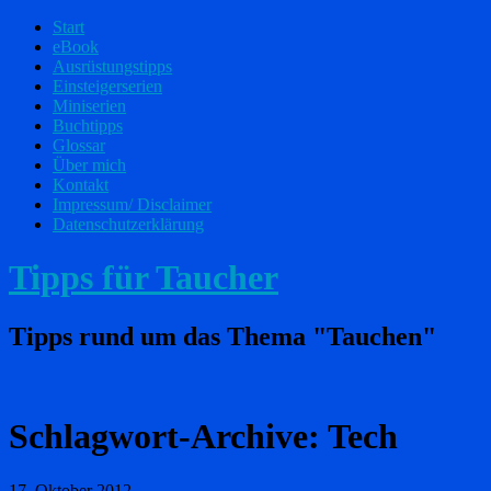
Start
eBook
Ausrüstungstipps
Einsteigerserien
Miniserien
Buchtipps
Glossar
Über mich
Kontakt
Impressum/ Disclaimer
Datenschutzerklärung
Tipps für Taucher
Tipps rund um das Thema "Tauchen"
Schlagwort-Archive:
Tech
17. Oktober 2012