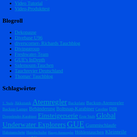
Video Tutorial
Video-Produkttest
Blogroll
Dekopause
Divebase U96
diverscorner- Richards Tauchblog
Divinggroup
Freshwater-Team
GUE's InDepth
Sidemount-Tauchen
Tauchrevier Deutschland
Thomas' Tauchblog
Schlagwörter
Atemregler
Backup-Atemregler
Akkutank
Backplate
1. Stufe
Bebänderung
Boltsnap-Karabiner
DIR
Backup-Lampe
Caveline
Einsteigerserie
Global
Doppelender-Karabiner
Erste Stufe
GUE
Underwater Explorers
Gummischlaufe
Kleinteile
Höhlentauchen
Handschuhe
Halsmanschette
Haupt-Atemregler