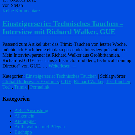
von Stefan
Keine Kommentare
Einsteigerserie: Technisches Tauchen –
Interview mit Richard Walker, GUE
Passend zum Artikel über das Trimix-Tauchen von letzter Woche,
möchte ich Euch heute ein dazu passendes Interview präsentieren.
Mein Interviewpartner ist Richard Walker aus Großbritannien.
Richard ist GUE Tec 1 uns 2 Instructor und der „Technical Training
Director“ von GUE. …
Weiterlesen
→
Kategorien:
Einsteigerserie: Technisches Tauchen
| Schlagwörter:
Global Underwater Explorers
,
GUE
,
Richard Walker
,
Tec Tauchen
,
Tech
,
Trimix
|
Permalink
Kategorien
ABC-Ausrüstung
Allgemein
Atemregler
Aufbewahren und Pflegen
Buchtipp