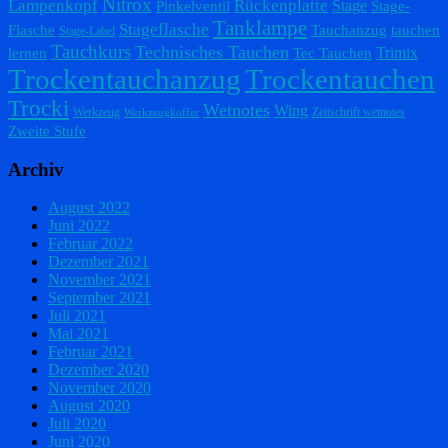
Nitrox
Lampenkopf
Rückenplatte
Stage
Pinkelventil
Stage-
Tanklampe
Stageflasche
Flasche
Tauchanzug
tauchen
Stage-Label
Tauchkurs
Technisches Tauchen
Trimix
lernen
Tec Tauchen
Trockentauchanzug
Trockentauchen
Trocki
Wetnotes
Wing
Werkzeug
Zeitschrift wetnotes
Werkzeugkoffer
Zweite Stufe
Archiv
August 2022
Juni 2022
Februar 2022
Dezember 2021
November 2021
September 2021
Juli 2021
Mai 2021
Februar 2021
Dezember 2020
November 2020
August 2020
Juli 2020
Juni 2020