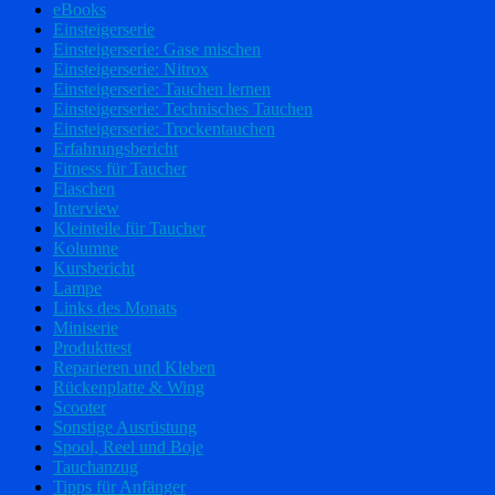
eBooks
Einsteigerserie
Einsteigerserie: Gase mischen
Einsteigerserie: Nitrox
Einsteigerserie: Tauchen lernen
Einsteigerserie: Technisches Tauchen
Einsteigerserie: Trockentauchen
Erfahrungsbericht
Fitness für Taucher
Flaschen
Interview
Kleinteile für Taucher
Kolumne
Kursbericht
Lampe
Links des Monats
Miniserie
Produkttest
Reparieren und Kleben
Rückenplatte & Wing
Scooter
Sonstige Ausrüstung
Spool, Reel und Boje
Tauchanzug
Tipps für Anfänger