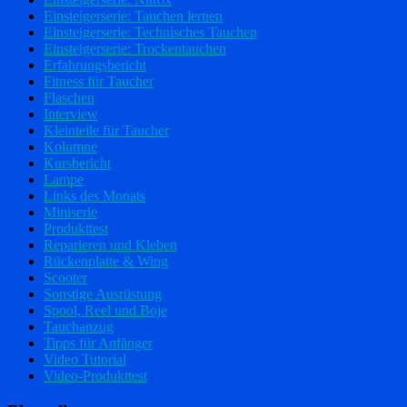
Einsteigerserie: Tauchen lernen
Einsteigerserie: Technisches Tauchen
Einsteigerserie: Trockentauchen
Erfahrungsbericht
Fitness für Taucher
Flaschen
Interview
Kleinteile für Taucher
Kolumne
Kursbericht
Lampe
Links des Monats
Miniserie
Produkttest
Reparieren und Kleben
Rückenplatte & Wing
Scooter
Sonstige Ausrüstung
Spool, Reel und Boje
Tauchanzug
Tipps für Anfänger
Video Tutorial
Video-Produkttest