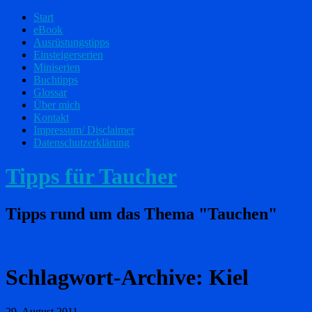
Start
eBook
Ausrüstungstipps
Einsteigerserien
Miniserien
Buchtipps
Glossar
Über mich
Kontakt
Impressum/ Disclaimer
Datenschutzerklärung
Tipps für Taucher
Tipps rund um das Thema "Tauchen"
Schlagwort-Archive:
Kiel
29. August 2011