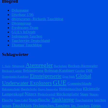
Blogroll
Dekopause
Divebase U96
diverscorner- Richards Tauchblog
Divinggroup
Freshwater-Team
GUE's InDepth
Sidemount-Tauchen
Tauchrevier Deutschland
Thomas' Tauchblog
Schlagwörter
Atemregler
Backup-Atemregler
Akkutank
Backplate
1. Stufe
Bebänderung
Boltsnap-Karabiner
DIR
Backup-Lampe
Caveline
Einsteigerserie
Global
Doppelender-Karabiner
Erste Stufe
GUE
Underwater Explorers
Gummischlaufe
Kleinteile
Höhlentauchen
Handschuhe
Halsmanschette
Haupt-Atemregler
Nitrox
Lampenkopf
Rückenplatte
Stage
Pinkelventil
Stage-
Tanklampe
Stageflasche
Flasche
Tauchanzug
tauchen
Stage-Label
Tauchkurs
Technisches Tauchen
Trimix
lernen
Tec Tauchen