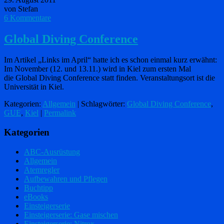
von Stefan
6 Kommentare
Global Diving Conference
Im Artikel „Links im April“ hatte ich es schon einmal kurz erwähnt:
Im November (12. und 13.11.) wird in Kiel zum ersten Mal
die Global Diving Conference statt finden. Veranstaltungsort ist die
Universität in Kiel.
Kategorien:
Allgemein
| Schlagwörter:
Global Diving Conference
,
GUE
,
Kiel
|
Permalink
Kategorien
ABC-Ausrüstung
Allgemein
Atemregler
Aufbewahren und Pflegen
Buchtipp
eBooks
Einsteigerserie
Einsteigerserie: Gase mischen
Einsteigerserie: Nitrox