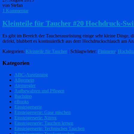
von Stefan
1 Kommentar
Kleinteile für Taucher #20 Hochdruck-Swi
Es gibt im Bereich der Taucherausrüstung einige sehr kleine Dinge, d
defekt, blubbert es kontinuierlich aus dem Hochdruckschlauch am A
Kategorien:
Kleinteile für Taucher
| Schlagwörter:
Finimeter
,
Hochdru
Kategorien
ABC-Ausrüstung
Allgemein
Atemregler
Aufbewahren und Pflegen
Buchtipp
eBooks
Einsteigerserie
Einsteigerserie: Gase mischen
Einsteigerserie: Nitrox
Einsteigerserie: Tauchen lernen
Einsteigerserie: Technisches Tauchen
Einsteigerserie: Trockentauchen