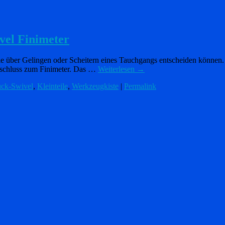
vel Finimeter
ie über Gelingen oder Scheitern eines Tauchgangs entscheiden können. 
nschluss zum Finimeter. Das …
Weiterlesen
→
ck-Swivel
,
Kleinteile
,
Werkzeugkiste
|
Permalink