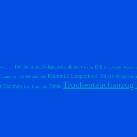
Bebänderung
Boltsnap-Karabiner
DIR
p-Lampe
Caveline
Doppelender-Karabine
Nitrox
Lampenkopf
Kleinteile
Höhlentauchen
Pinkelventi
-Atemregler
Trockentauchanzug
s Tauchen
Trimix
Tec Tauchen