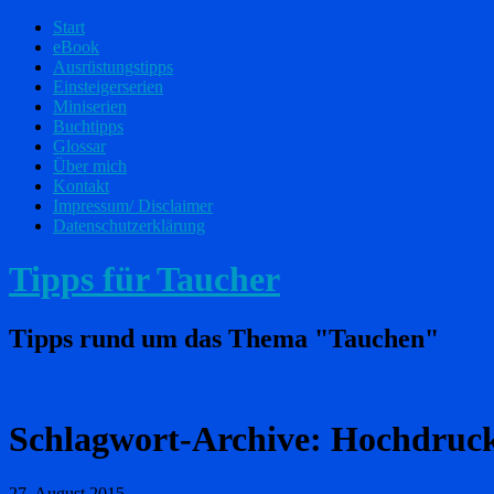
Start
eBook
Ausrüstungstipps
Einsteigerserien
Miniserien
Buchtipps
Glossar
Über mich
Kontakt
Impressum/ Disclaimer
Datenschutzerklärung
Tipps für Taucher
Tipps rund um das Thema "Tauchen"
Schlagwort-Archive:
Hochdruck
27. August 2015