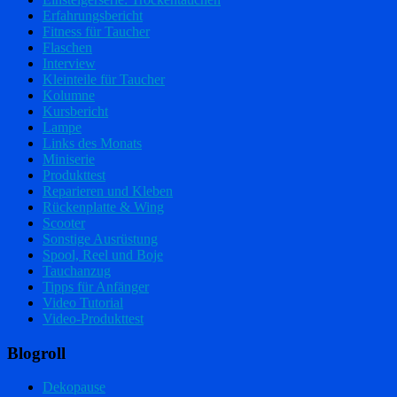
Erfahrungsbericht
Fitness für Taucher
Flaschen
Interview
Kleinteile für Taucher
Kolumne
Kursbericht
Lampe
Links des Monats
Miniserie
Produkttest
Reparieren und Kleben
Rückenplatte & Wing
Scooter
Sonstige Ausrüstung
Spool, Reel und Boje
Tauchanzug
Tipps für Anfänger
Video Tutorial
Video-Produkttest
Blogroll
Dekopause