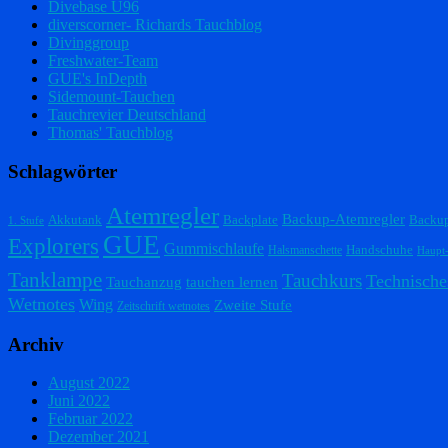
Divebase U96
diverscorner- Richards Tauchblog
Divinggroup
Freshwater-Team
GUE's InDepth
Sidemount-Tauchen
Tauchrevier Deutschland
Thomas' Tauchblog
Schlagwörter
Atemregler
Backup-Atemregler
Akkutank
Backplate
Backu
1. Stufe
GUE
Explorers
Gummischlaufe
Handschuhe
Halsmanschette
Haupt
Tanklampe
Tauchkurs
Technische
Tauchanzug
tauchen lernen
Wetnotes
Wing
Zweite Stufe
Zeitschrift wetnotes
Archiv
August 2022
Juni 2022
Februar 2022
Dezember 2021