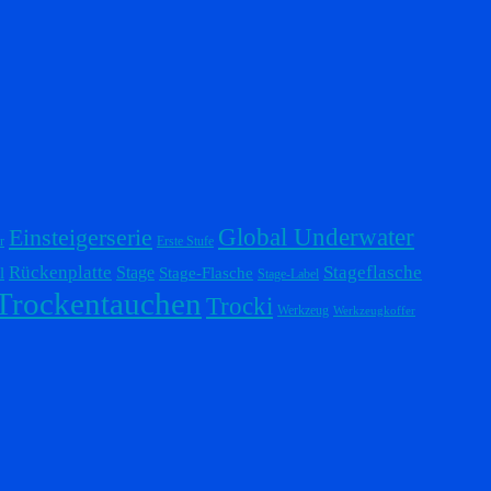
Einsteigerserie
Global Underwater
r
Erste Stufe
Stageflasche
Rückenplatte
Stage
l
Stage-Flasche
Stage-Label
Trockentauchen
Trocki
Werkzeug
Werkzeugkoffer