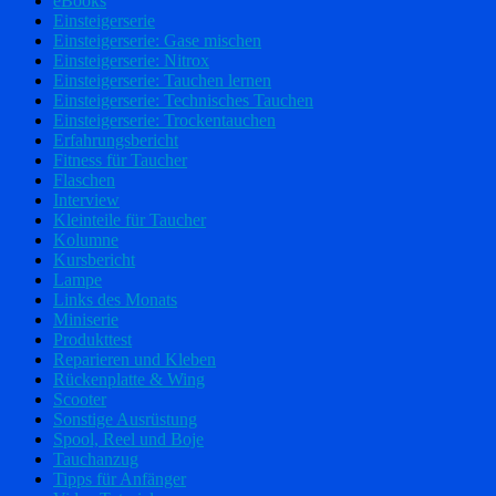
eBooks
Einsteigerserie
Einsteigerserie: Gase mischen
Einsteigerserie: Nitrox
Einsteigerserie: Tauchen lernen
Einsteigerserie: Technisches Tauchen
Einsteigerserie: Trockentauchen
Erfahrungsbericht
Fitness für Taucher
Flaschen
Interview
Kleinteile für Taucher
Kolumne
Kursbericht
Lampe
Links des Monats
Miniserie
Produkttest
Reparieren und Kleben
Rückenplatte & Wing
Scooter
Sonstige Ausrüstung
Spool, Reel und Boje
Tauchanzug
Tipps für Anfänger