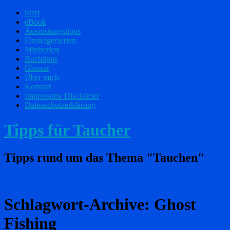
Start
eBook
Ausrüstungstipps
Einsteigerserien
Miniserien
Buchtipps
Glossar
Über mich
Kontakt
Impressum/ Disclaimer
Datenschutzerklärung
Tipps für Taucher
Tipps rund um das Thema "Tauchen"
Schlagwort-Archive:
Ghost
Fishing