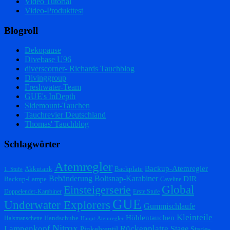
Video Tutorial
Video-Produkttest
Blogroll
Dekopause
Divebase U96
diverscorner- Richards Tauchblog
Divinggroup
Freshwater-Team
GUE's InDepth
Sidemount-Tauchen
Tauchrevier Deutschland
Thomas' Tauchblog
Schlagwörter
Atemregler
Backup-Atemregler
Akkutank
Backplate
1. Stufe
Bebänderung
Boltsnap-Karabiner
DIR
Backup-Lampe
Caveline
Einsteigerserie
Global
Doppelender-Karabiner
Erste Stufe
GUE
Underwater Explorers
Gummischlaufe
Kleinteile
Höhlentauchen
Handschuhe
Halsmanschette
Haupt-Atemregler
Nitrox
Lampenkopf
Rückenplatte
Stage
Pinkelventil
Stage-