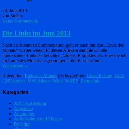
28. Juni 2013
von Stefan
Keine Kommentare
Die Links im Juni 2013
Nach der kreativen Sommerpause, geht es auch mit den „Links des
Monats“ wieder weiter. In diesen Artikeln sammle ich alle
interessanten Links zu berichten, Videos, Produkten etc. über die ich
im Laufe des Monats so „gestolpert“ bin. Für den Juni …
Weiterlesen
→
Kategorien:
Links des Monats
| Schlagwörter:
Ghost Fishing
,
GUE
,
GUE project
,
USS Atlanta
,
Wing
,
WKPP
|
Permalink
Kategorien
ABC-Ausrüstung
Allgemein
Atemregler
Aufbewahren und Pflegen
Buchtipp