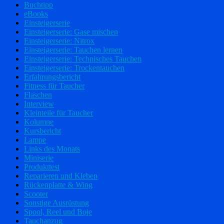
Buchtipp
eBooks
Einsteigerserie
Einsteigerserie: Gase mischen
Einsteigerserie: Nitrox
Einsteigerserie: Tauchen lernen
Einsteigerserie: Technisches Tauchen
Einsteigerserie: Trockentauchen
Erfahrungsbericht
Fitness für Taucher
Flaschen
Interview
Kleinteile für Taucher
Kolumne
Kursbericht
Lampe
Links des Monats
Miniserie
Produkttest
Reparieren und Kleben
Rückenplatte & Wing
Scooter
Sonstige Ausrüstung
Spool, Reel und Boje
Tauchanzug