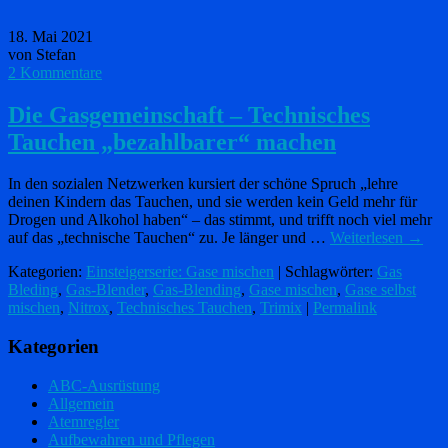
18. Mai 2021
von Stefan
2 Kommentare
Die Gasgemeinschaft – Technisches
Tauchen „bezahlbarer“ machen
In den sozialen Netzwerken kursiert der schöne Spruch „lehre
deinen Kindern das Tauchen, und sie werden kein Geld mehr für
Drogen und Alkohol haben“ – das stimmt, und trifft noch viel mehr
auf das „technische Tauchen“ zu. Je länger und …
Weiterlesen
→
Kategorien:
Einsteigerserie: Gase mischen
| Schlagwörter:
Gas
Bleding
,
Gas-Blender
,
Gas-Blending
,
Gase mischen
,
Gase selbst
mischen
,
Nitrox
,
Technisches Tauchen
,
Trimix
|
Permalink
Kategorien
ABC-Ausrüstung
Allgemein
Atemregler
Aufbewahren und Pflegen