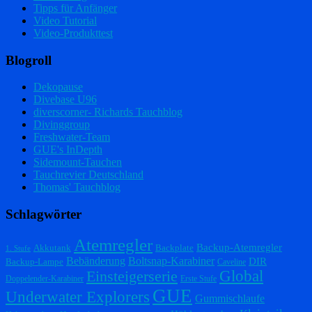
Tipps für Anfänger
Video Tutorial
Video-Produkttest
Blogroll
Dekopause
Divebase U96
diverscorner- Richards Tauchblog
Divinggroup
Freshwater-Team
GUE's InDepth
Sidemount-Tauchen
Tauchrevier Deutschland
Thomas' Tauchblog
Schlagwörter
Atemregler
Backup-Atemregler
Akkutank
Backplate
1. Stufe
Bebänderung
Boltsnap-Karabiner
DIR
Backup-Lampe
Caveline
Einsteigerserie
Global
Doppelender-Karabiner
Erste Stufe
GUE
Underwater Explorers
Gummischlaufe