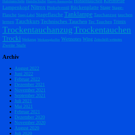
Kleinteile
Höhlentauchen
Handschuhe
Halsmanschette
Haupt-Atemregler
Nitrox
Lampenkopf
Rückenplatte
Stage
Pinkelventil
Stage-
Tanklampe
Stageflasche
Flasche
Tauchanzug
tauchen
Stage-Label
Tauchkurs
Technisches Tauchen
Trimix
lernen
Tec Tauchen
Trockentauchanzug
Trockentauchen
Trocki
Wetnotes
Wing
Werkzeug
Zeitschrift wetnotes
Werkzeugkoffer
Zweite Stufe
Archiv
August 2022
Juni 2022
Februar 2022
Dezember 2021
November 2021
September 2021
Juli 2021
Mai 2021
Februar 2021
Dezember 2020
November 2020
August 2020
Juli 2020