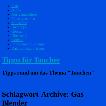
Start
eBook
Ausrüstungstipps
Einsteigerserien
Miniserien
Buchtipps
Glossar
Über mich
Kontakt
Impressum/ Disclaimer
Datenschutzerklärung
Tipps für Taucher
Tipps rund um das Thema "Tauchen"
Schlagwort-Archive:
Gas-
Blender