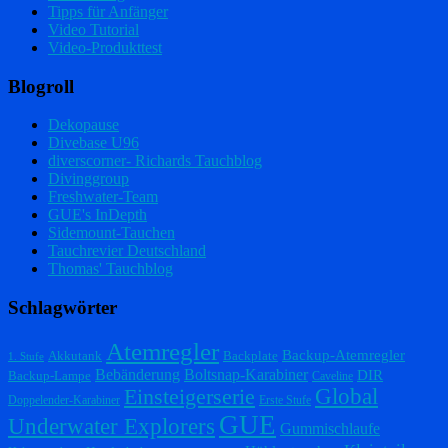
Tipps für Anfänger
Video Tutorial
Video-Produkttest
Blogroll
Dekopause
Divebase U96
diverscorner- Richards Tauchblog
Divinggroup
Freshwater-Team
GUE's InDepth
Sidemount-Tauchen
Tauchrevier Deutschland
Thomas' Tauchblog
Schlagwörter
Atemregler
Backup-Atemregler
Akkutank
Backplate
1. Stufe
Bebänderung
Boltsnap-Karabiner
DIR
Backup-Lampe
Caveline
Einsteigerserie
Global
Doppelender-Karabiner
Erste Stufe
GUE
Underwater Explorers
Gummischlaufe