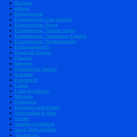
Buchtipp
eBooks
Einsteigerserie
Einsteigerserie: Gase mischen
Einsteigerserie: Nitrox
Einsteigerserie: Tauchen lernen
Einsteigerserie: Technisches Tauchen
Einsteigerserie: Trockentauchen
Erfahrungsbericht
Fitness für Taucher
Flaschen
Interview
Kleinteile für Taucher
Kolumne
Kursbericht
Lampe
Links des Monats
Miniserie
Produkttest
Reparieren und Kleben
Rückenplatte & Wing
Scooter
Sonstige Ausrüstung
Spool, Reel und Boje
Tauchanzug