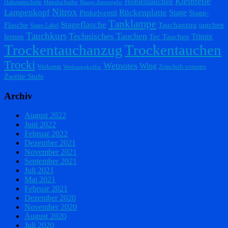
Kleinteile
Höhlentauchen
Handschuhe
Halsmanschette
Haupt-Atemregler
Nitrox
Lampenkopf
Rückenplatte
Stage
Pinkelventil
Stage-
Tanklampe
Stageflasche
Flasche
Tauchanzug
tauchen
Stage-Label
Tauchkurs
Technisches Tauchen
Trimix
lernen
Tec Tauchen
Trockentauchanzug
Trockentauchen
Trocki
Wetnotes
Wing
Werkzeug
Zeitschrift wetnotes
Werkzeugkoffer
Zweite Stufe
Archiv
August 2022
Juni 2022
Februar 2022
Dezember 2021
November 2021
September 2021
Juli 2021
Mai 2021
Februar 2021
Dezember 2020
November 2020
August 2020
Juli 2020