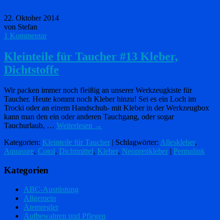
22. Oktober 2014
von Stefan
1 Kommentar
Kleinteile für Taucher #13 Kleber,
Dichtstoffe
Wir packen immer noch fleißig an unserer Werkzeugkiste für
Taucher. Heute kommt noch Kleber hinzu! Sei es ein Loch im
Trocki oder an einem Handschuh- mit Kleber in der Werkzeugbox
kann man den ein oder anderen Tauchgang, oder sogar
Tauchurlaub, …
Weiterlesen
→
Kategorien:
Kleinteile für Taucher
| Schlagwörter:
Alleskleber
,
Aquasure
,
Cotol
,
Dichtmittel
,
Kleber
,
Neoprenkleber
|
Permalink
Kategorien
ABC-Ausrüstung
Allgemein
Atemregler
Aufbewahren und Pflegen