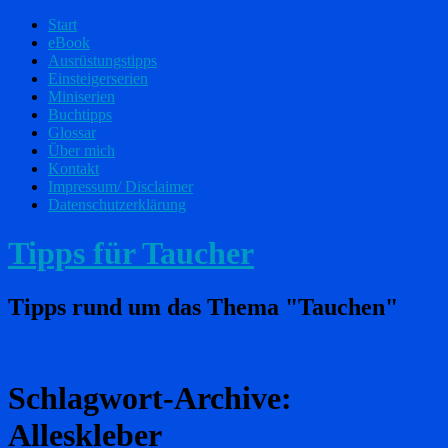
Start
eBook
Ausrüstungstipps
Einsteigerserien
Miniserien
Buchtipps
Glossar
Über mich
Kontakt
Impressum/ Disclaimer
Datenschutzerklärung
Tipps für Taucher
Tipps rund um das Thema "Tauchen"
Schlagwort-Archive:
Alleskleber